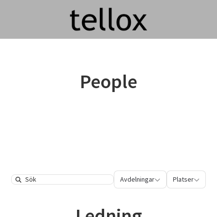
People
Avdelningar
Platser
Avdelningar
Platser
Search
Ledning