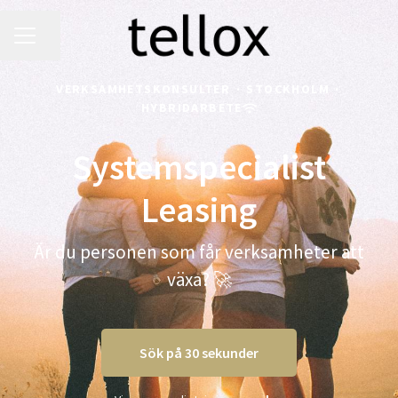
KARRIÄRMENY
Dela sidan
VERKSAMHETSKONSULTER
·
STOCKHOLM
·
HYBRIDARBETE
Systemspecialist
Leasing
Är du personen som får verksamheter att
växa? 🚀
Sök på 30 sekunder