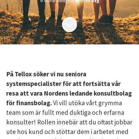
Vi svarar vanligtvis inom
en dag
P
å
Tellox
söker vi nu seniora
systemspecialister för att fortsätta vår
resa att vara Nordens ledande konsultbolag
för finansbolag.
Vi vill utöka vårt grymma
team som är
fullt med duktiga och erfarna
konsulter! Rollen innebär att du oftast jobbar
ute hos kund och stöttar dem i arbetet med